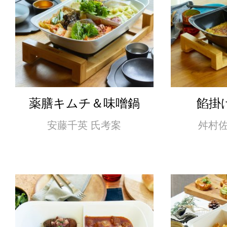
薬膳キムチ＆味噌鍋
餡掛
安藤千英 氏考案
舛村佐