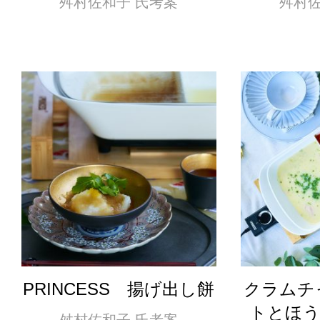
舛村佐和子 氏考案
舛村佐
PRINCESS 揚げ出し餅
クラムチ
トとほ
舛村佐和子 氏考案