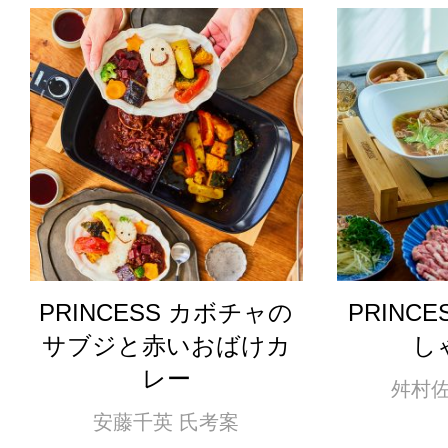
PRINCESS カボチャの
PRINC
サブジと赤いおばけカ
し
レー
舛村佐
安藤千英 氏考案