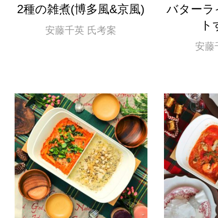
2種の雑煮(博多風&京風)
バター
ト
安藤千英 氏考案
安藤