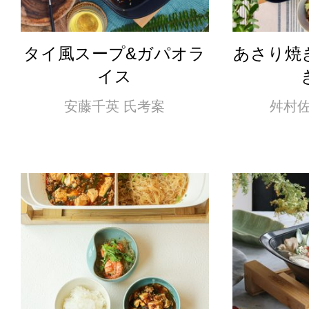
タイ風スープ&ガパオラ
あさり焼
イス
安藤千英 氏考案
舛村佐