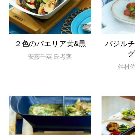
２色のパエリア黄&黒
バジル
安藤千英 氏考案
舛村佐