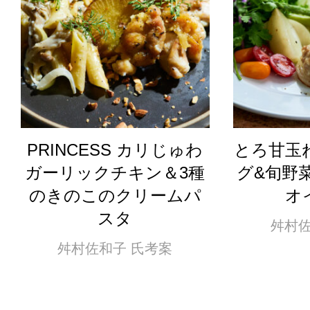
PRINCESS カリじゅわ
とろ甘玉
ガーリックチキン＆3種
グ&旬野
のきのこのクリームパ
オ
スタ
舛村佐
舛村佐和子 氏考案