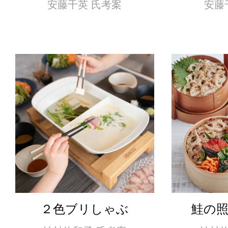
安藤千英 氏考案
安藤
２色ブリしゃぶ
鮭の