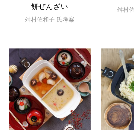
餅ぜんざい
舛村佐
舛村佐和子 氏考案