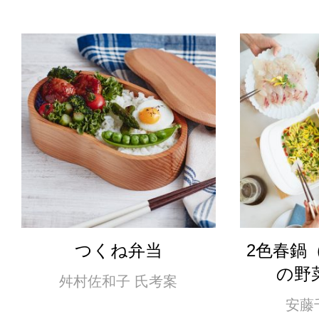
つくね弁当
2色春鍋
の野
舛村佐和子 氏考案
安藤