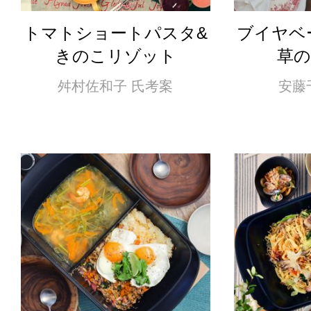
トマトショートパスタ&
ブイヤベ
きのこリゾット
草
舛村佐和子 氏考案
安藤