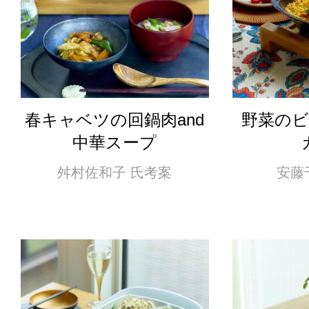
春キャベツの回鍋肉and
野菜の
中華スープ
舛村佐和子 氏考案
安藤