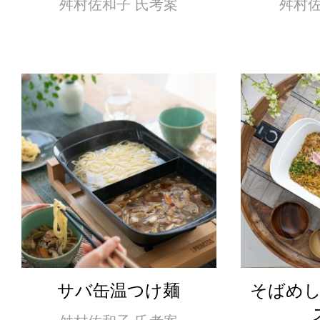
舛村佐和子 氏考案
舛村佐
サバ缶温つけ麺
そばめ