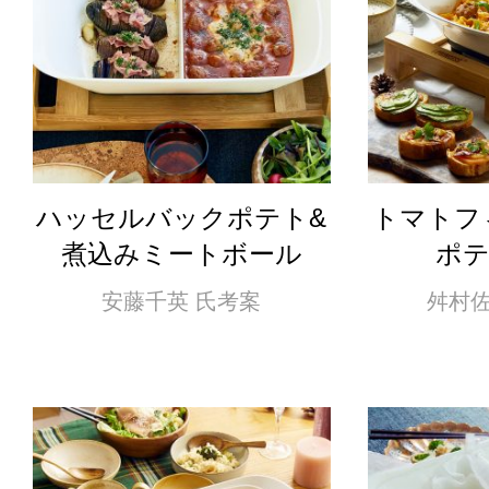
ハッセルバックポテト&
トマトフ
煮込みミートボール
ポ
安藤千英 氏考案
舛村佐