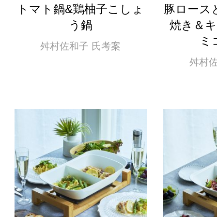
トマト鍋&鶏柚子こしょ
豚ロース
う鍋
焼き＆
ミ
舛村佐和子 氏考案
舛村佐