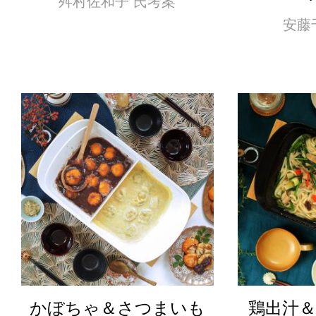
舛村佐和子 氏考案
安藤
かぼちゃ＆さつまいも
鶏出汁