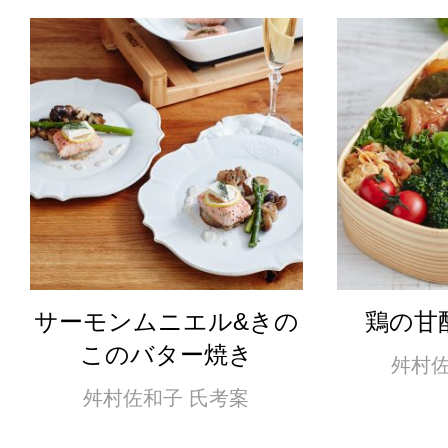
サーモンムニエル&きの
鶏の甘
このバター焼き
舛村佐
舛村佐和子 氏考案