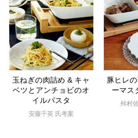
玉ねぎの肉詰め & キャ
豚ヒレの
ベツとアンチョビのオ
ーマス
イルパスタ
舛村佐
安藤千英 氏考案