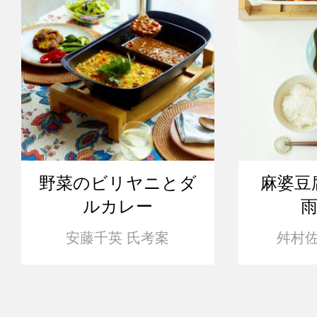
野菜のビリヤニとダ
麻婆豆
ルカレー
安藤千英 氏考案
舛村佐