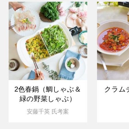
2色春鍋（鯛しゃぶ＆
クラム
緑の野菜しゃぶ）
安藤千英 氏考案