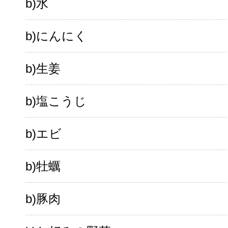
b)水
b)にんにく
b)生姜
b)塩こうじ
b)エビ
b)牡蠣
b)豚肉