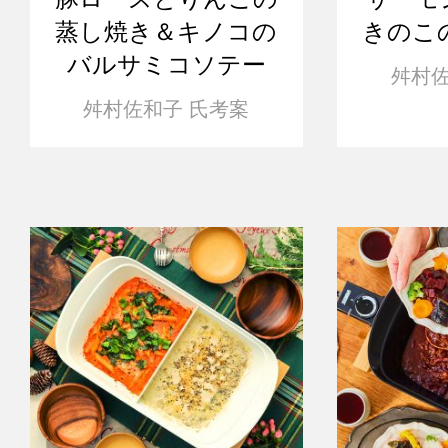
蒸し焼き＆キノコの
きのこ
バルサミコソテー
舛村佐
舛村佐和子 氏考案