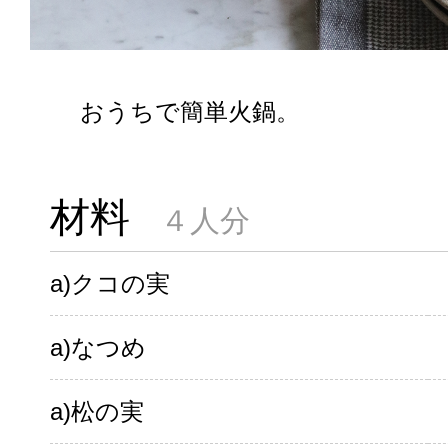
おうちで簡単火鍋。
材料
４人分
a)クコの実
a)なつめ
a)松の実