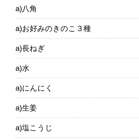
a)八角
a)お好みのきのこ３種
a)長ねぎ
a)水
a)にんにく
a)生姜
a)塩こうじ