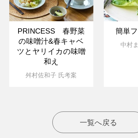
PRINCESS 春野菜
簡単
の味噌汁&春キャベ
中村ま
ツとヤリイカの味噌
和え
舛村佐和子 氏考案
一覧へ戻る