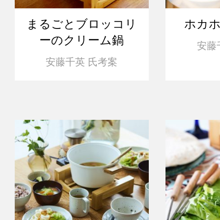
まるごとブロッコリ
ホカ
ーのクリーム鍋
安藤
安藤千英 氏考案