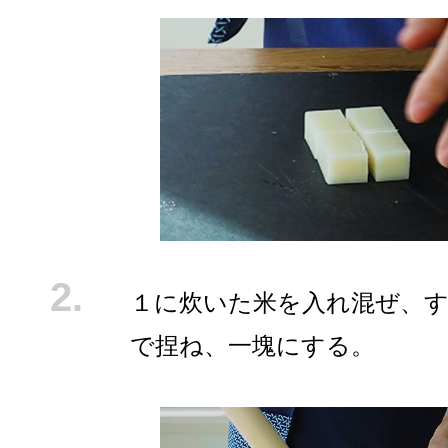
１に炊いた米を入れ混ぜ、
で捏ね、一塊にする。