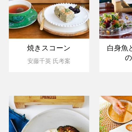
焼きスコーン
白身魚
安藤千英 氏考案