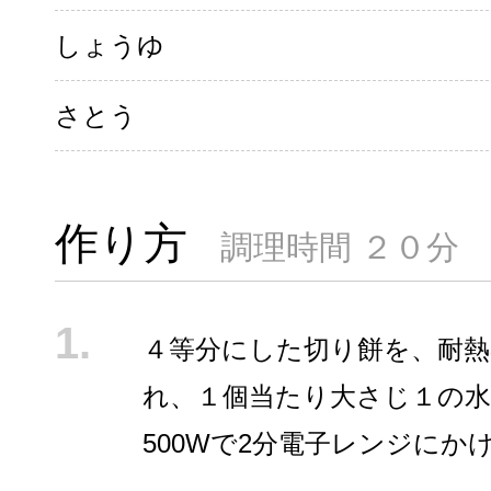
しょうゆ
さとう
作り方
調理時間 ２０分
４等分にした切り餅を、耐熱
れ、１個当たり大さじ１の
500Wで2分電子レンジにか