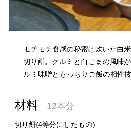
モチモチ食感の秘密は炊いた白
切り餅。クルミと白ごまの風味
ルミ味噌ともっちりご飯の相性
材料
12本分
切り餅(4等分にしたもの)