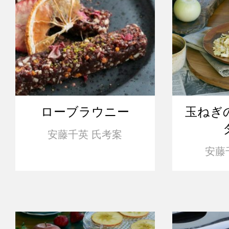
ローブラウニー
玉ねぎ
安藤千英 氏考案
安藤