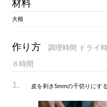
材料
大根
作り方
調理時間 ドライ
６時間
皮を剥き5mmの千切りにす