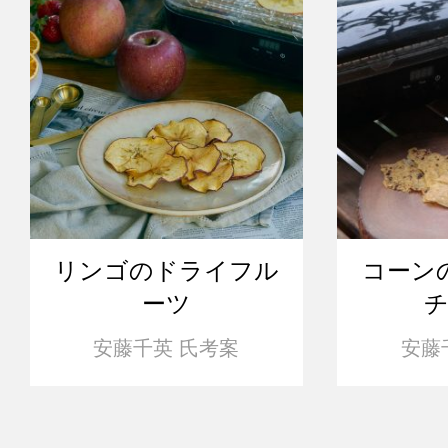
リンゴのドライフル
コーン
ーツ
チ
安藤千英 氏考案
安藤