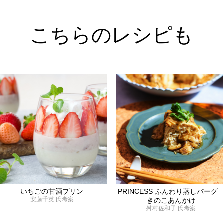
こちらのレシピも
いちごの甘酒プリン
PRINCESS ふんわり蒸しバー
安藤千英 氏考案
きのこあんかけ
舛村佐和子 氏考案