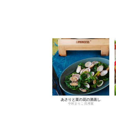
あさりと菜の花の酒蒸し
中村まりこ 氏考案