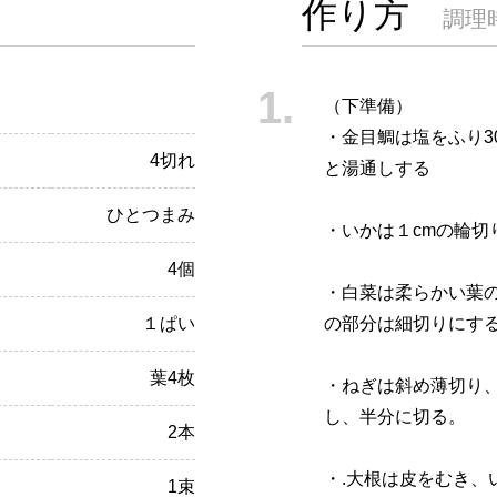
作り方
調理
（下準備）
・金目鯛は塩をふり3
4切れ
と湯通しする
ひとつまみ
・いかは１cmの輪切
4個
・白菜は柔らかい葉の
１ぱい
の部分は細切りにす
葉4枚
・ねぎは斜め薄切り
し、半分に切る。
2本
・.大根は皮をむき、
1束