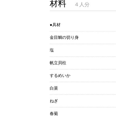
材料
４人分
●具材
金目鯛の切り身
塩
帆立貝柱
するめいか
白菜
ねぎ
春菊