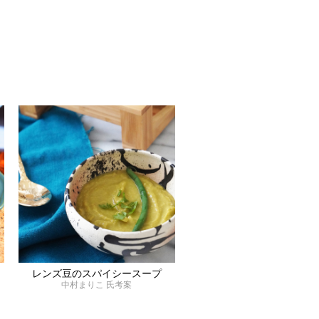
グ
レンズ豆のスパイシースープ
中村まりこ 氏考案