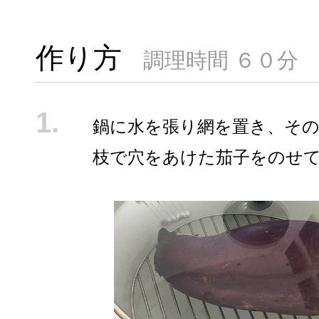
作り方
調理時間 ６０分
鍋に水を張り網を置き、そ
枝で穴をあけた茄子をのせ