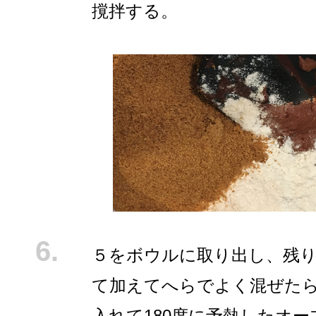
撹拌する。
５をボウルに取り出し、残
て加えてへらでよく混ぜた
入れて180度に予熱したオー