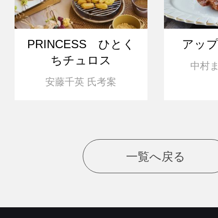
PRINCESS ひとく
アッ
ちチュロス
中村ま
安藤千英 氏考案
一覧へ戻る