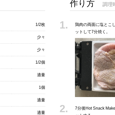
作り方
調理
1/2枚
鶏肉の両面に塩とこしょう
ットして7分焼く。
少々
少々
1/2個
適量
1個
適量
7分後Hot Snack
適量