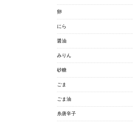
卵
にら
醤油
みりん
砂糖
ごま
ごま油
糸唐辛子