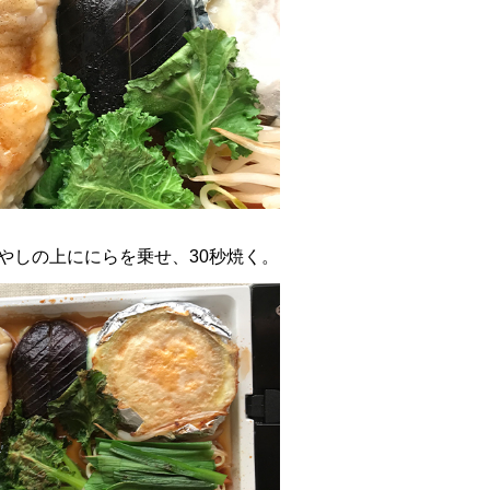
やしの上ににらを乗せ、30秒焼く。