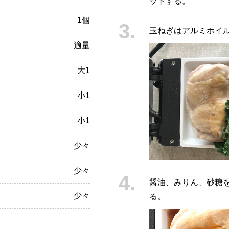
ットする。
1個
玉ねぎはアルミホイ
適量
大1
小1
小1
少々
少々
醤油、みりん、砂糖
少々
る。