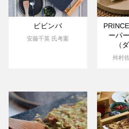
ビビンバ
PRINC
ーパ
安藤千英 氏考案
（
舛村佐