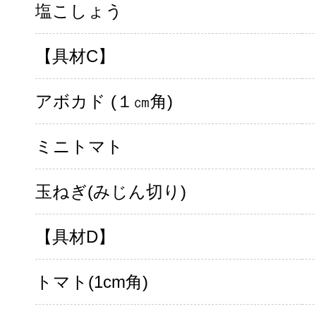
塩こしょう
【具材C】
アボカド (１㎝角)
ミニトマト
玉ねぎ(みじん切り)
【具材D】
トマト(1cm角)