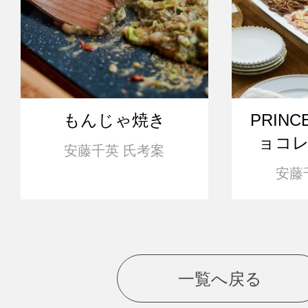
もんじゃ焼き
PRIN
ョコ
安藤千英 氏考案
安藤
一覧へ戻る