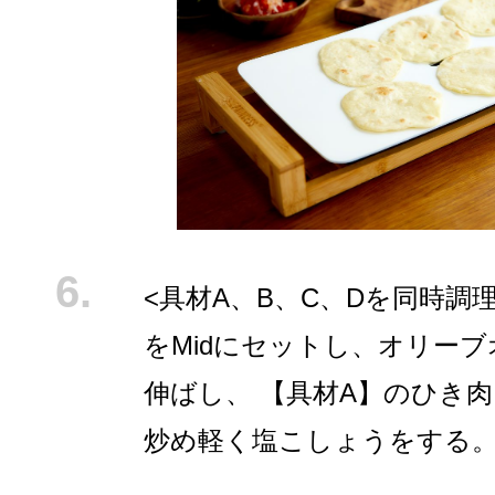
<具材A、B、C、Dを同時調理
をMidにセットし、オリー
伸ばし、 【具材A】のひき
炒め軽く塩こしょうをする