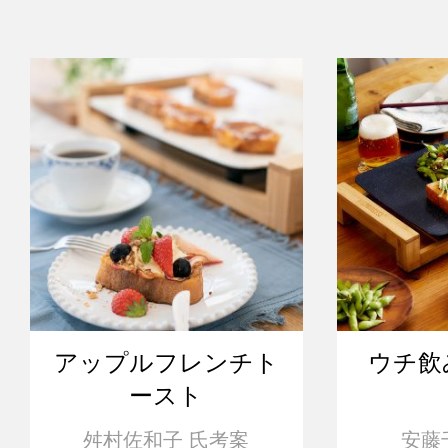
アップルフレンチト
ウチ飲
ースト
舛村佐和子 氏考案
安藤