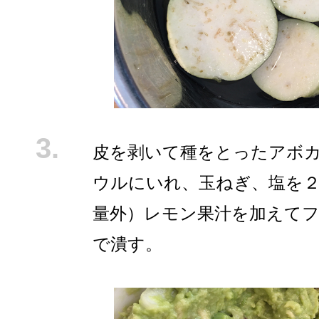
皮を剥いて種をとったアボ
ウルにいれ、玉ねぎ、塩を
量外）レモン果汁を加えて
で潰す。