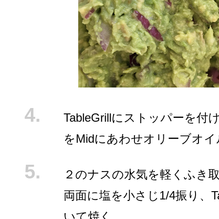
TableGrillにストッパーを
をMidにあわせオリーブオ
２のナスの水気を軽くふき
両面に塩を小さじ1/4振り、Tabl
いて焼く。