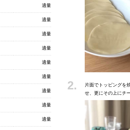
適量
適量
適量
適量
適量
適量
片面でトッピングを
適量
せ、更にその上にチ
適量
適量