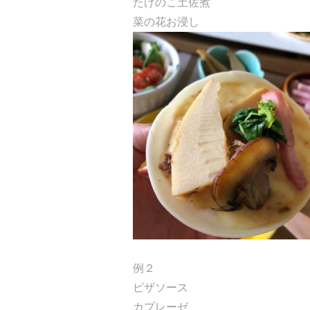
たけのこ土佐煮
菜の花お浸し
例２
ピザソース
カプレーゼ