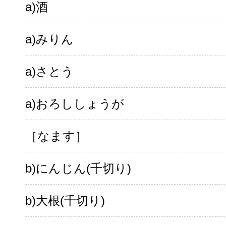
a)酒
a)みりん
a)さとう
a)おろししょうが
［なます］
b)にんじん(千切り)
b)大根(千切り)