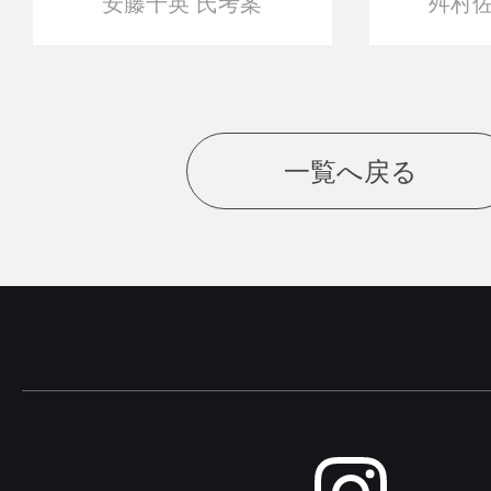
安藤千英 氏考案
舛村佐
一覧へ戻る