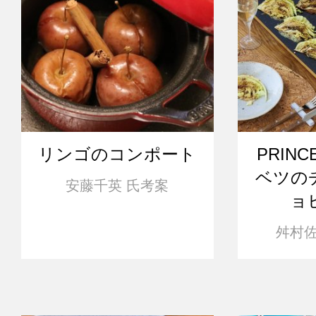
リンゴのコンポート
PRIN
ベツの
安藤千英 氏考案
ョ
舛村佐