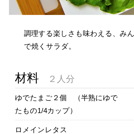
調理する楽しさも味わえる、み
で焼くサラダ。
材料
２人分
ゆでたまご２個 （半熟にゆで
たもの1/4カップ）
ロメインレタス