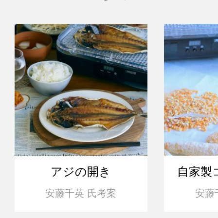
アジの開き
自家製
安藤千英 氏考案
安藤