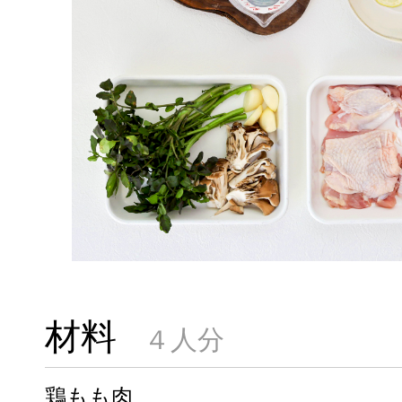
材料
４人分
鶏もも肉