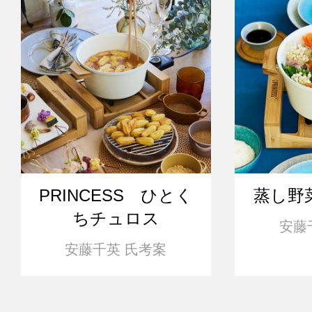
PRINCESS ひとく
蒸し野
ちチュロス
安藤
安藤千英 氏考案