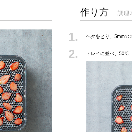
作り方
調理
ヘタをとり、5mmの
トレイに並べ、50℃