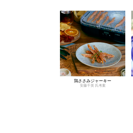
鶏ささみジャーキー
安藤千英 氏考案