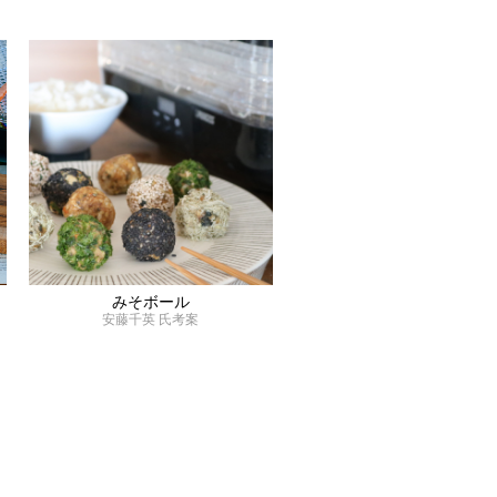
みそボール
安藤千英 氏考案