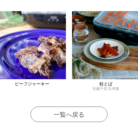
ビーフジャーキー
鮭とば
安藤千英 氏考案
一覧へ戻る