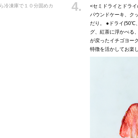
たら冷凍庫で１０分固めカ
<セミドライとドライの
パウンドケーキ、ク
だり。 ●ドライ(50
グ、紅茶に浮かべる
が戻ったイチゴヨーグ
特徴を活かしてお楽