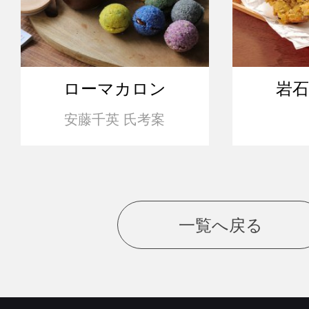
ローマカロン
岩
安藤千英 氏考案
一覧へ戻る