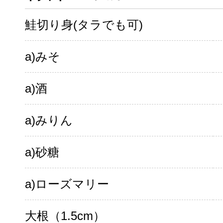
鮭切り身(タラでも可)
a)みそ
a)酒
a)みりん
a)砂糖
a)ローズマリー
大根（1.5cm）