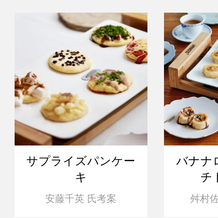
サプライズパンケー
バナナ
キ
チ
安藤千英 氏考案
舛村佐